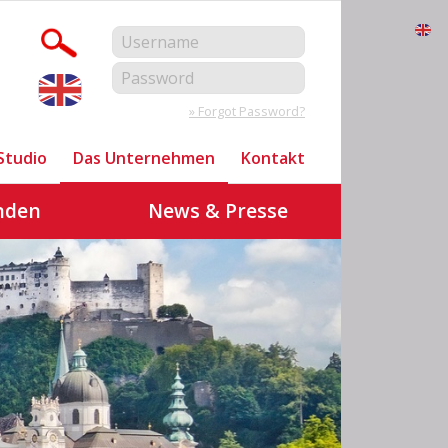
» Forgot Password?
Studio
Das Unternehmen
Kontakt
nden
News & Presse