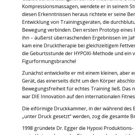
Kompressionsmassagen, wendete er in seinem Stud
diesen Erkenntnissen heraus richtete er seine B
Entwicklung von Trainingsgeräten, die durchbl
Bewegung verbinden. Den ersten Prototyp eines H
ihn – äußerst überraschenden Ergebnissen im Jahr
kam eine Drucktherapie bei gleichzeitigem Fett
die Geburtsstunde der HYPOXI-Methode und ein vö
Figurformungsbranche!
Zunächst entwickelte er mit einem kleinen, aber 
Gerät, das einerseits dicht um den Körper abschl
Bewegungsfreiheit für echtes Training ließ. Das 
war DIE Innovation auf den internationalen Fitne
Die eiförmige Druckkammer, in der während des 
„unter Druck gesetzt“ werden, zog die gesamte Br
1998 gründete Dr. Egger die Hypoxi Produktions-