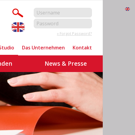
» Forgot Password?
Studio
Das Unternehmen
Kontakt
nden
News & Presse