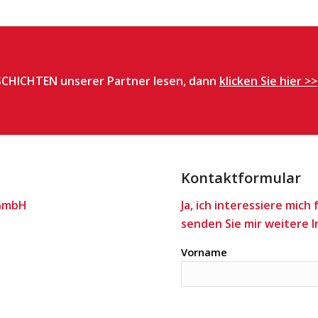
SCHICHTEN unserer Partner lesen, dann
klicken Sie hier >>
Kontaktformular
 GmbH
Ja, ich interessiere mich
senden Sie mir weitere 
Bitte lasse dieses Feld leer
Vorname