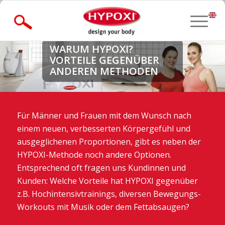
» Forgot Password?
WARUM HYPOXI?
VORTEILE GEGENÜBER
ANDEREN METHODEN
Für Männer und Frauen mit dem Wunsch nach
einem neuen, verbesserten Körpergefühl und
ausgeglichenen Proportionen, gibt es neben der
HYPOXI-Methode noch andere Optionen.
Entsprechend oft fragen uns Kundinnen und
Kunden: Welche Vorteile hat HYPOXI gegenüber
z.B. Hochintensivtrainings, diversen Bewegungs-
Workouts mit Musik oder dem Fettabsaugen?