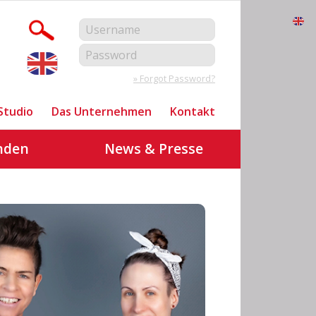
» Forgot Password?
Studio
Das Unternehmen
Kontakt
nden
News & Presse