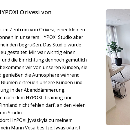
HYPOXI Orivesi von
t im Zentrum von Orivesi, einer kleinen
können in unserem HYPOXI Studio aber
meinden begrüßen. Das Studio wurde
eu gestaltet. Mir war wichtig einen
n und die Einrichtung dennoch gemütlich
b bekommen wir von unseren Kunden, sie
nd genießen die Atmosphäre während
he Blumen erfreuen unsere Kunden und
mmung in der Abenddämmerung.
che nach dem HYPOXI-Training und
Finnland nicht fehlen darf, an den vielen
em Studio.
ndort HYPOXI Jyväskylä zu meinem
ein Mann Vesa besitze. Jyväskylä ist