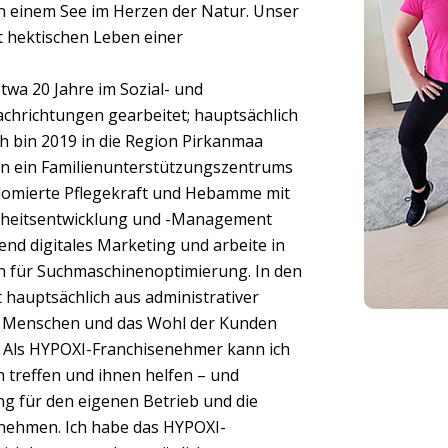
 an einem See im Herzen der Natur. Unser
t hektischen Leben einer
wa 20 Jahre im Sozial- und
chrichtungen gearbeitet; hauptsächlich
h bin 2019 in die Region Pirkanmaa
en ein Familienunterstützungszentrums
iplomierte Pflegekraft und Hebamme mit
ndheitsentwicklung und -Management
tend digitales Marketing und arbeite in
 für Suchmaschinenoptimierung. In den
 hauptsächlich aus administrativer
it Menschen und das Wohl der Kunden
. Als HYPOXI-Franchisenehmer kann ich
n treffen und ihnen helfen – und
ng für den eigenen Betrieb und die
nehmen. Ich habe das HYPOXI-