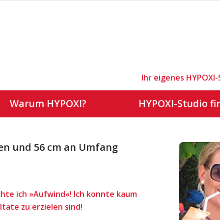
Ihr eigenes HYPOXI-
Warum HYPOXI?
HYPOXI-Studio fi
en und 56 cm an Umfang
chte ich »Aufwind«! Ich konnte kaum
tate zu erzielen sind!