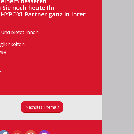
u einem besseren
 Sie noch heute Ihr
 HYPOXI-Partner ganz in Ihrer
 und bietet Ihnen:
glichkeiten
yse
>
Nächstes Thema
Set Youtube Channel ID